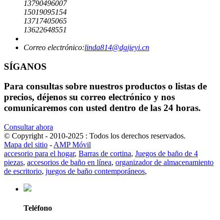
13790496007
15019095154
13717405065
13622648551
Correo electrónico:
linda814@dgjieyi.cn
SÍGANOS
Para consultas sobre nuestros productos o listas de
precios, déjenos su correo electrónico y nos
comunicaremos con usted dentro de las 24 horas.
Consultar ahora
© Copyright - 2010-2025 : Todos los derechos reservados.
Mapa del sitio
-
AMP Móvil
accesorio para el hogar
,
Barras de cortina
,
Juegos de baño de 4
piezas
,
accesorios de baño en línea
,
organizador de almacenamiento
de escritorio
,
juegos de baño contemporáneos
,
Teléfono